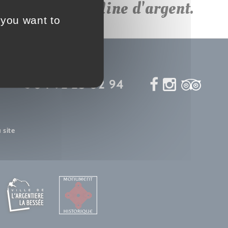
ptionnel à la Mine d'argent.
 you want to
04 92 23 02 94
 site