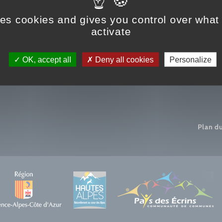
 août, nous proposons un rdv exce
ses cookies and gives you control over what
activate
OK, accept all
Deny all cookies
Personalize
Plan du