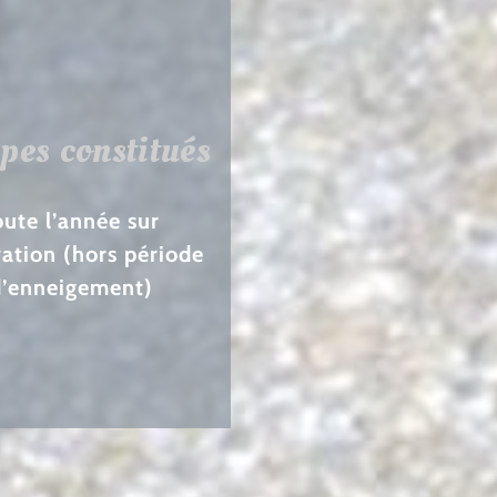
pes constitués
oute l’année sur
vation (hors période
d’enneigement)