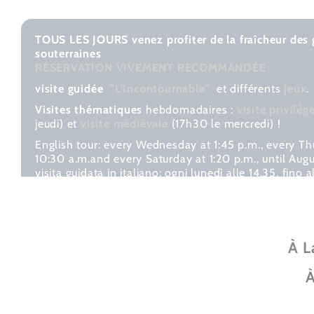
TOUS LES JOURS v
enez profiter de la fraîcheur des 
souterraines
RÉSERVATION VIVEMENT RECOMMANDÉE
visite guidée
"L'Incontournable"
et différents
jeux
.
Visites thématiques
hebdomadaires :
visite privilèg
jeudi) et
visite médiévale
(17h30 le mercredi)
!
English tour: every Wednesday at 1:45 p.m., every Th
10:30 a.m.and every Saturday at 1:20 p.m., until Aug
visita guidata in italiano: ogni lunedì alle 14.35, fino
2026
À L
À