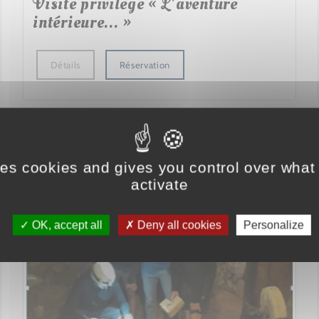
Visite privilège « L’aventure
intérieure... »
Détails
Réservation
Escape Games / Jeu d’exploration
ses cookies and gives you control over what
activate
OK, accept all
Deny all cookies
Personalize