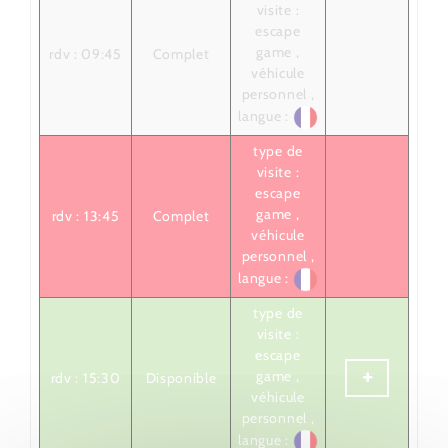
visite :
escape
game ,
rdv : 09:45
Complet
véhicule
personnel ,
langue :
type de
visite :
escape
game ,
rdv : 13:45
Complet
véhicule
personnel ,
langue :
type de
visite :
escape
game ,
rdv : 15:30
Disponible
véhicule
personnel ,
langue :