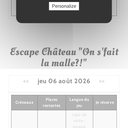
personnel ,
Personalize
langue :
Escape Château "On s'fait
la malle?!"
<<
jeu 06 août 2026
>>
Places
Langue du
Créneaux
Je réserve
restantes
jeu
type de
visite :
escape