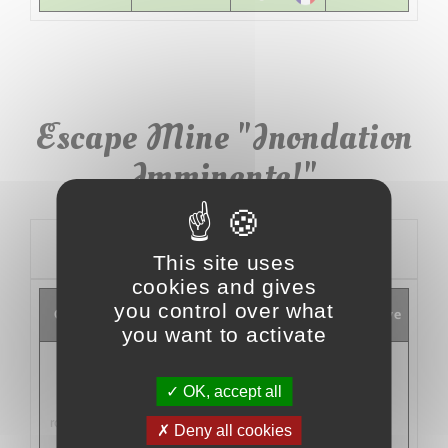
Escape Mine "Inondation
Imminente!"
<<
jeu 06 août 2026
>>
This site uses
cookies and gives
Places
Langue du
you control over what
Créneaux
Je réserve
restantes
jeu
you want to activate
type de
visite :
OK, accept all
escape game
,
rdv : 09:55
Disponible
Deny all cookies
véhicule