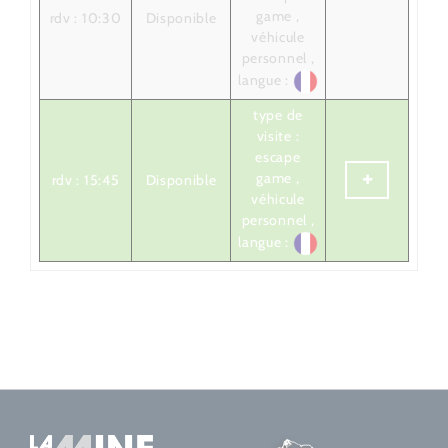
game ,
rdv : 10:30
Disponible
véhicule
personnel ,
langue :
type de
visite :
escape
game ,
rdv : 15:45
Disponible
véhicule
personnel ,
langue :