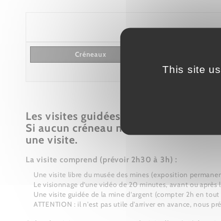
Créneaux
This site u
Les visites guidées sont proposées en
Si aucun créneau ne vous convient, 
une visite.
La visite comprend (prévoir 2h30 à 3h) :
Une visite libre du musée des mines (exposition permanen
Le visionnage d’une vidéo de 20 minutes, avant ou après l
Une visite guidée de la mine d’argent (compter 2h en tout :
ATTENTION : il n'est pas utile d'arriver en avance, nous pré