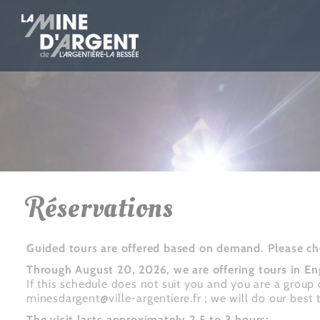
Réservations
Guided tours are offered based on demand. Please ch
Through August 20, 2026, we are offering tours in En
If this schedule does not suit you and you are a group 
minesdargent@ville-argentiere.fr ; we will do our best t
The visit lasts approximately 2.5 to 3 hours: