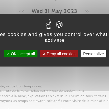
<<
Wed 31 May 2023
>>
Places restantes
Type de vis
ses cookies and gives you control over what
activate
OK, accept all
Deny all cookies
Personalize
 fonction de la demande. Consultez les cré
contactez-nous au 04 92 23 02 94, nous fe
te, exposition temporaire)
a visite de la mine, selon votre heure de rendez-vous
 accès à la mine, explications en extérieur, 1 heure en sous-terrain)
voyons un temps soit avant, soit après votre visite de la mine afin de 