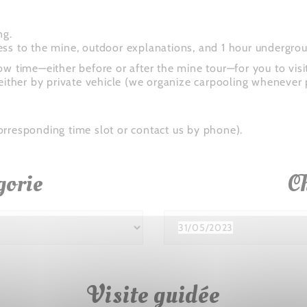
ng.
ccess to the mine, outdoor explanations, and 1 hour undergro
ow time—either before or after the mine tour—for you to visi
either by private vehicle (we organize carpooling whenever 
 corresponding time slot or contact us by phone).
gorie
Ch
Visite guidée