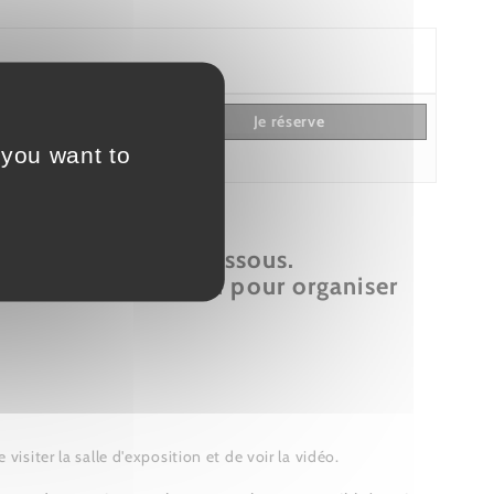
ite
Je réserve
 you want to
neaux horaires ci-dessous.
rons notre maximum pour organiser
visiter la salle d'exposition et de voir la vidéo.