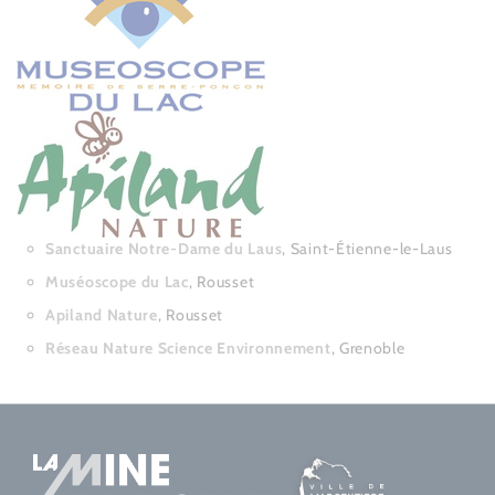
Sanctuaire Notre-Dame du Laus
, Saint-Étienne-le-Laus
Muséoscope du Lac
, Rousset
Apiland Nature
, Rousset
Réseau Nature Science Environnement
, Grenoble