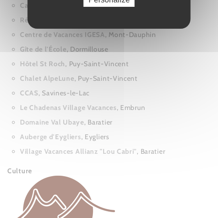
Camping La Viste
, Rousset
Résidence Art et Vie
, Le Monêtier-les-bains
Centre de Vacances IGESA
, Mont-Dauphin
Gîte de l'École
, Dormillouse
Hôtel St Roch
, Puy-Saint-Vincent
Chalet AlpeLune
, Puy-Saint-Vincent
CCAS
, Savines-le-Lac
Le Chadenas Village Vacances
, Embrun
Domaine Val Ubaye
, Baratier
Auberge d'Eygliers
, Eygliers
Village Vacances Allianz "Lou Cabri"
, Baratier
Culture