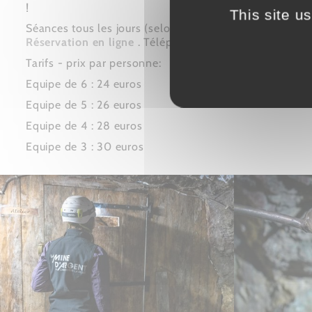
!
This site u
Séances tous les jours (selon disponibilités): 10h 14h 1
Réservation en ligne
. Téléphone: 04 92 23 02 94
Tarifs - prix par personne:
Equipe de 6 : 24 euros
Equipe de 5 : 26 euros
Equipe de 4 : 28 euros
Equipe de 3 : 30 euros