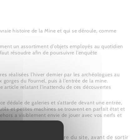
 vraie histoire de la Mine et qui se déroule, comme
lement un assortiment d’objets employés au quotidien
 faut résoudre afin de poursuivre l’enquête
es réalisées l’hiver dernier par les archéologues au
 gorges du Fournel, puis à l’entrée de la mine.
e article relatant l'inattendu de ces découvertes
 dédale de galeries et s’attarde devant une entrée,
utils et petites machines se trouvent en parfait état et
dehors a visiblement envie de jouer avec vos nerfs et
rer LA découverte majeure du site, avant de sortir