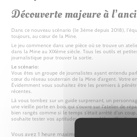
Découverte majeure à l’anci
Dans ce nouveau scénario (le 3ème depuis 2018), l’équip
toujours, au cœur de la Mine.
Le jeu commence dans une pièce où se trouve un atelie
dans la Mine au XIXème siècle. Tous les outils et petit
journalistique pour trouver la sortie.
Le scénario:
Vous êtes un groupe de journalistes ayant entendu parl
cœur du réseau souterrain de la Mine d’argent. Votre en
Évidemment vous souhaitez être les premiers à pénétrer à
récentes.
Là vous tombez sur un guide surprenant, un personnag
une vieille porte en bois qui s’ouvre sur l’atelier de ré
bien rangés comme si le temps s’était arrêté d’un coup.
souhaite tester vos aptitudes et votre débrouillardise e
Vous avez 1 heure maximum pour relever le challen