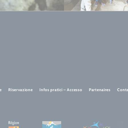
e
Riservazione
Infos pratici – Accesso
Partenaires
Cont