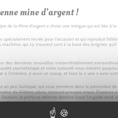
enne mine d’argent !
e de la Mine d’argent a choisi une intrigue qui est liée à la
r spécialement recrée pour l’occasion et qui reproduit fidè
es machines qui s’y trouvent sont à la base des énigmes qu’il
er des dernières trouvailles vraisemblablement extraordinair
quête journalistique et votre curiosité vous mènent jusqu’aux
 l’intérieur, à avoir un scoop, et faire la « une » avec votr
e un peu loufoque, qui vous emmène dans la pénombre de ce
paration du XIXème siècle, retrouvé presque intact. Plusieurs o
 Soudain, la porte se referme derrière vous! Le guide resté 
n milieu confiné !
ge, et si vous réussissez, il vous promet de vous mont